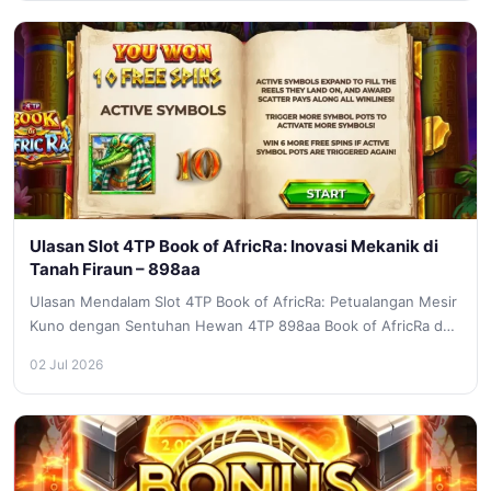
Ulasan Slot 4TP Book of AfricRa: Inovasi Mekanik di
Tanah Firaun – 898aa
Ulasan Mendalam Slot 4TP Book of AfricRa: Petualangan Mesir
Kuno dengan Sentuhan Hewan 4TP 898aa Book of AfricRa dari
4ThePlayer...
02 Jul 2026