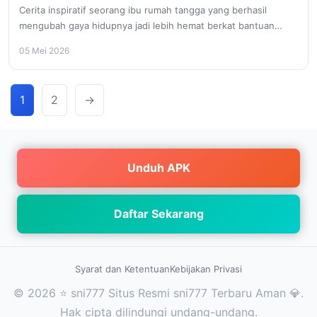
Cerita inspiratif seorang ibu rumah tangga yang berhasil
mengubah gaya hidupnya jadi lebih hemat berkat bantuan
aplikasi keuangan dari sni777.
05 Mei 2026
1
2
→
Unduh APK
Daftar Sekarang
Syarat dan Ketentuan
Kebijakan Privasi
© 2026 ⭐ sni777 Situs Resmi sni777 Terbaru Aman 💎.
Hak cipta dilindungi undang-undang.