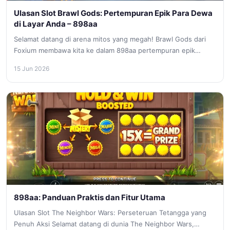
Ulasan Slot Brawl Gods: Pertempuran Epik Para Dewa
di Layar Anda – 898aa
Selamat datang di arena mitos yang megah! Brawl Gods dari
Foxium membawa kita ke dalam 898aa pertempuran epik
antara Zeus...
15 Jun 2026
898aa: Panduan Praktis dan Fitur Utama
Ulasan Slot The Neighbor Wars: Perseteruan Tetangga yang
Penuh Aksi Selamat datang di dunia The Neighbor Wars,