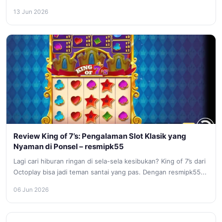
sebuah slot video...
13 Jun 2026
Review King of 7’s: Pengalaman Slot Klasik yang
Nyaman di Ponsel – resmipk55
Lagi cari hiburan ringan di sela-sela kesibukan? King of 7’s dari
Octoplay bisa jadi teman santai yang pas. Dengan resmipk55...
06 Jun 2026