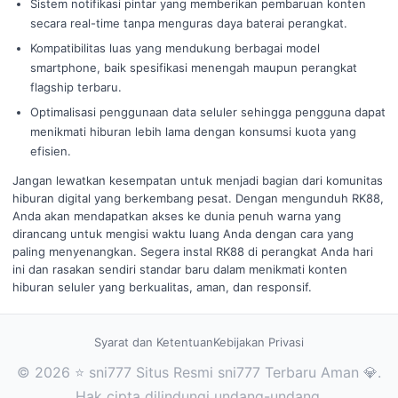
Sistem notifikasi pintar yang memberikan pembaruan konten
secara real-time tanpa menguras daya baterai perangkat.
Kompatibilitas luas yang mendukung berbagai model
smartphone, baik spesifikasi menengah maupun perangkat
flagship terbaru.
Optimalisasi penggunaan data seluler sehingga pengguna dapat
menikmati hiburan lebih lama dengan konsumsi kuota yang
efisien.
Jangan lewatkan kesempatan untuk menjadi bagian dari komunitas
hiburan digital yang berkembang pesat. Dengan mengunduh RK88,
Anda akan mendapatkan akses ke dunia penuh warna yang
dirancang untuk mengisi waktu luang Anda dengan cara yang
paling menyenangkan. Segera instal RK88 di perangkat Anda hari
ini dan rasakan sendiri standar baru dalam menikmati konten
hiburan seluler yang berkualitas, aman, dan responsif.
Syarat dan Ketentuan
Kebijakan Privasi
© 2026 ⭐ sni777 Situs Resmi sni777 Terbaru Aman 💎.
Hak cipta dilindungi undang-undang.